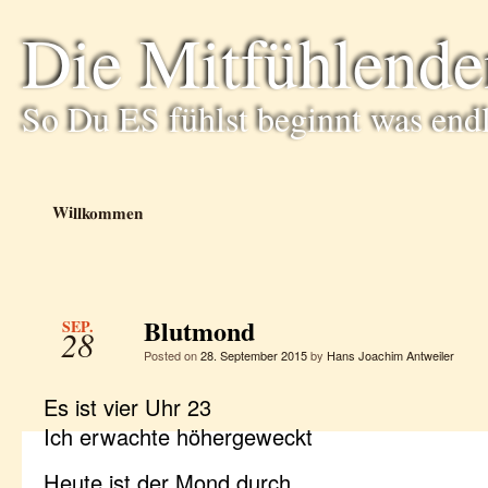
Die Mitfühlende
So Du ES fühlst beginnt was end
Willkommen
Blutmond
SEP.
28
Posted on
28. September 2015
by
Hans Joachim Antweiler
Es ist vier Uhr 23
Ich erwachte höhergeweckt
Heute ist der Mond durch