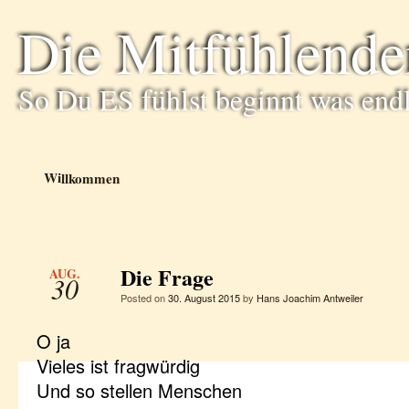
Die Mitfühlende
So Du ES fühlst beginnt was end
Willkommen
Die Frage
AUG.
30
Posted on
30. August 2015
by
Hans Joachim Antweiler
O ja
Vieles ist fragwürdig
Und so stellen Menschen