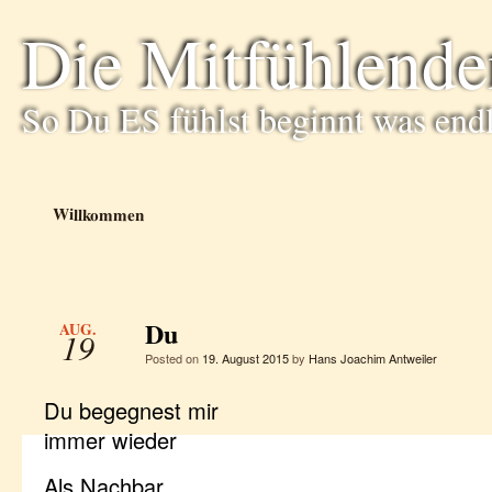
Die Mitfühlende
So Du ES fühlst beginnt was end
Willkommen
Du
AUG.
19
Posted on
19. August 2015
by
Hans Joachim Antweiler
Du begegnest mir
immer wieder
Als Nachbar