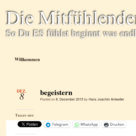
Die Mitfühlende
So Du ES fühlst beginnt was end
Willkommen
begeistern
DEZ.
8
Posted on
8. Dezember 2015
by
Hans Joachim Antweiler
Teilen mit:
Telegram
WhatsApp
Drucken