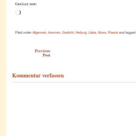
Gefällt mir:
Wird
geladen …
Filed under
Allgemein
,
brennen
,
Gedicht
,
Heilung
,
Liebe
,
Muse
,
Poesie
and tagge
Post navigation
Previous
Post
Kommentar verfassen