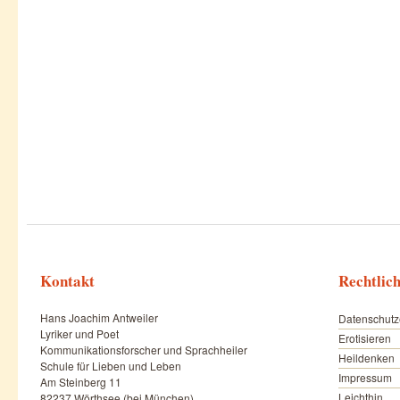
Kontakt
Rechtlic
Hans Joachim Antweiler
Datenschutz
Lyriker und Poet
Erotisieren
Kommunikationsforscher und Sprachheiler
Heildenken
Schule für Lieben und Leben
Impressum
Am Steinberg 11
Leichthin
82237 Wörthsee (bei München)