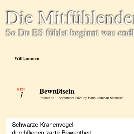
Die Mitfühlende
So Du ES fühlst beginnt was end
Willkommen
Bewußtsein
SEP.
1
Posted on
1. September 2021
by
Hans Joachim Antweiler
Schwarze Krähenvögel
durchfliegen zarte Bewegtheit