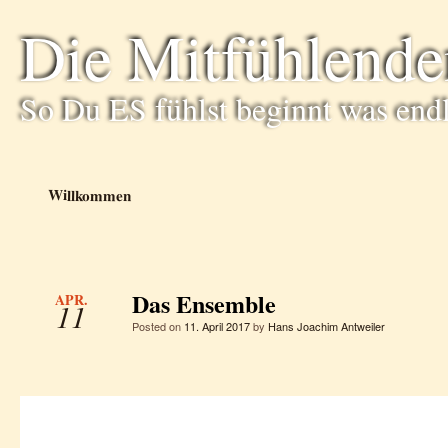
Die Mitfühlende
So Du ES fühlst beginnt was end
Willkommen
Das Ensemble
APR.
11
Posted on
11. April 2017
by
Hans Joachim Antweiler