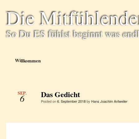
Die Mitfühlende
So Du ES fühlst beginnt was end
Willkommen
Das Gedicht
SEP.
6
Posted on
6. September 2018
by
Hans Joachim Antweiler