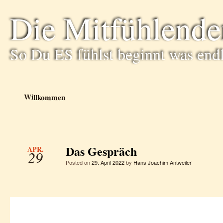
Die Mitfühlende
So Du ES fühlst beginnt was end
Willkommen
Das Gespräch
APR.
29
Posted on
29. April 2022
by
Hans Joachim Antweiler