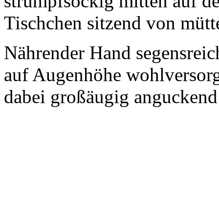
strumpfsockig mitten auf d
Tischchen sitzend von mütte
Nährender Hand segensreic
auf Augenhöhe wohlversorg
dabei großäugig anguckend 