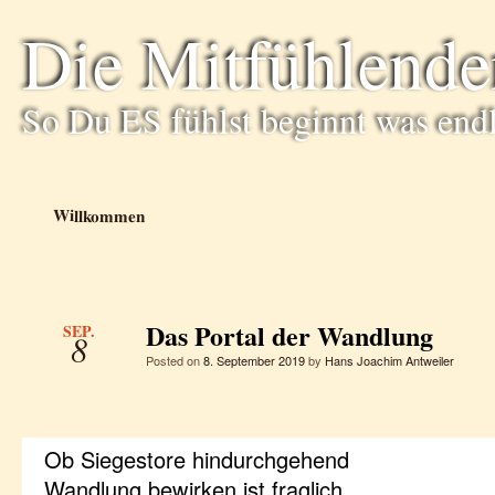
Die Mitfühlende
So Du ES fühlst beginnt was end
Willkommen
Das Portal der Wandlung
SEP.
8
Posted on
8. September 2019
by
Hans Joachim Antweiler
Ob Siegestore hindurchgehend
Wandlung bewirken ist fraglich