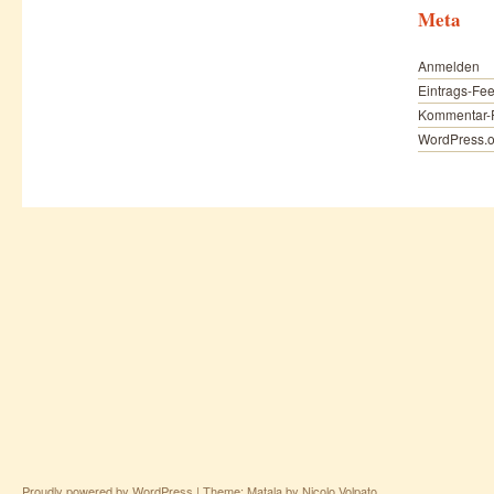
Meta
Anmelden
Eintrags-Fe
Kommentar-
WordPress.o
Proudly powered by WordPress
|
Theme: Matala by
Nicolo Volpato
.