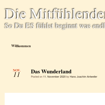
Die Mitfühlende
So Du ES fühlst beginnt was end
Willkommen
Das Wunderland
NOV.
11
Posted on
11. November 2020
by
Hans Joachim Antweiler