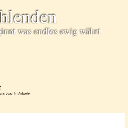
ühlenden
ginnt was endlos ewig währt
t
ans Joachim Antweiler