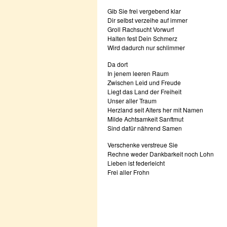
Gib Sie frei vergebend klar
Dir selbst verzeihe auf immer
Groll Rachsucht Vorwurf
Halten fest Dein Schmerz
Wird dadurch nur schlimmer
Da dort
In jenem leeren Raum
Zwischen Leid und Freude
Liegt das Land der Freiheit
Unser aller Traum
Herzland seit Alters her mit Namen
Milde Achtsamkeit Sanftmut
Sind dafür nährend Samen
Verschenke verstreue Sie
Rechne weder Dankbarkeit noch Lohn
Lieben ist federleicht
Frei aller Frohn