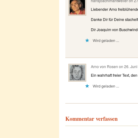
hansjoachimantweiler
on
27
Liebender Arno freiblühend
Danke Dir für Deine stachel
Dir Joaquim von Buschwin
Wird geladen …
Arno von Rosen
on
26. Juni
Ein wahrhaft freier Text, d
Wird geladen …
Kommentar verfassen