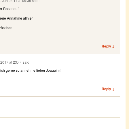
. Juni 2017 at 09:35
said:
er Rosenduft
freie Annahme allhier
dröschen
Reply ↓
 2017 at 23:44
said:
en ich gerne so annehme lieber Joaquim!
Reply ↓