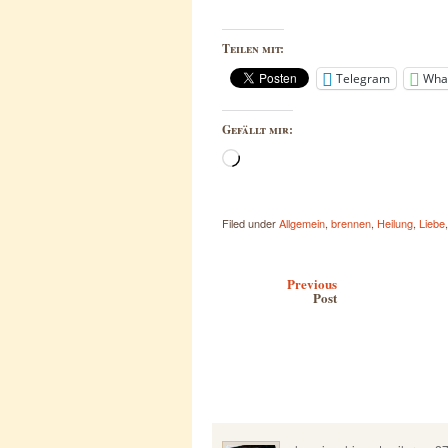
Teilen mit:
Telegram
Wha
Gefällt mir:
Wird
geladen …
Filed under
Allgemein
,
brennen
,
Heilung
,
Liebe
Post navigation
Previous
Post