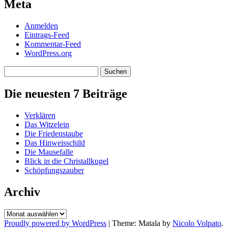
Meta
Anmelden
Eintrags-Feed
Kommentar-Feed
WordPress.org
Suchen
nach:
Die neuesten 7 Beiträge
Verklären
Das Witzelein
Die Friedenstaube
Das Hinweisschild
Die Mausefalle
Blick in die Christallkugel
Schöpfungszauber
Archiv
Archiv
Proudly powered by WordPress
|
Theme: Matala by
Nicolo Volpato
.