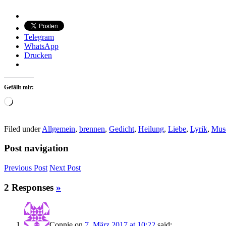
Telegram
WhatsApp
Drucken
Gefällt mir:
Wird
geladen …
Filed under
Allgemein
,
brennen
,
Gedicht
,
Heilung
,
Liebe
,
Lyrik
,
Mus
Post navigation
Previous
Post
Next
Post
2 Responses
»
Connie
on
7. März 2017 at 10:22
said: