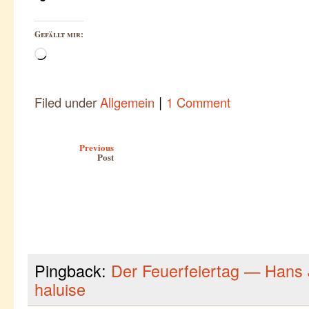
Gefällt mir:
Wird
geladen …
|
Filed under
Allgemein
1 Comment
Post navigation
Previous
Post
Pingback:
Der Feuerfeiertag — Hans 
haluise