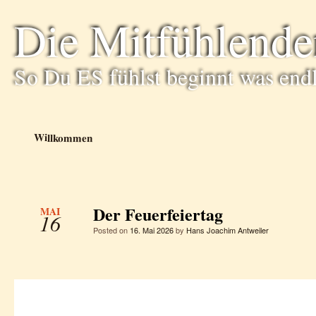
Die Mitfühlende
So Du ES fühlst beginnt was end
Willkommen
Der Feuerfeiertag
MAI
16
Posted on
16. Mai 2026
by
Hans Joachim Antweiler