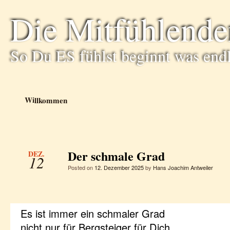
Die Mitfühlende
So Du ES fühlst beginnt was end
Willkommen
Der schmale Grad
DEZ.
12
Posted on
12. Dezember 2025
by
Hans Joachim Antweiler
Es ist immer ein schmaler Grad
nicht nur für Bergsteiger für Dich