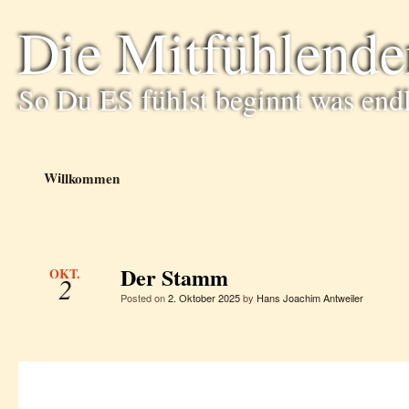
Die Mitfühlende
So Du ES fühlst beginnt was end
Willkommen
Der Stamm
OKT.
2
Posted on
2. Oktober 2025
by
Hans Joachim Antweiler