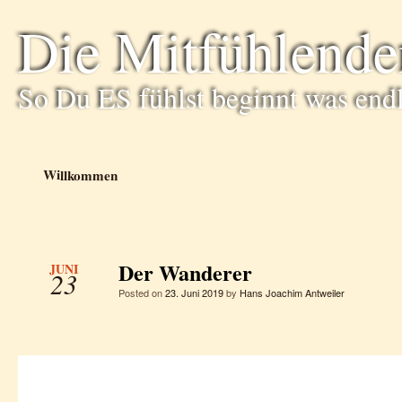
Die Mitfühlende
So Du ES fühlst beginnt was end
Willkommen
Der Wanderer
JUNI
23
Posted on
23. Juni 2019
by
Hans Joachim Antweiler