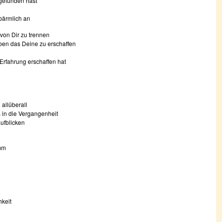
 gefunden hast
rbärmlich an
von Dir zu trennen
en das Deine zu erschaffen
Erfahrung erschaffen hat
allüberall
s in die Vergangenheit
ufblicken
mm
hkeit