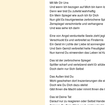
Mit Mir Dir Uns
Und wenn Ich bezogen auf Mich bin kann Ic
Denn wer bist Du zutiefst wahrhaftig
Ein Mein Spiegel wie auch Ich für Dich
Nun gibt Es traurigerweise zerbrochene Sp
Zerrspiegel verschmierte und verhangene
Und was sehe Ich darin
Eine von Angst verdunkelte Seele zieht jegl
Verschluckt Es und verbreitet so Finsternis
Ein Geist im Lichte der Liebe ist sonnengle
Und Sein Gemüt verbreitet helle Freudigkei
Nun kannst Du einwenden das Leben ist K
Das ist der zerbrochene Spiegel
Splitter scharf und verletzend sieht Er allübe
Doch darin nur Sich Selbst
Das Außen bist Du
Wohl geschehen dort Inszenierungen die e
Doch wie Du Dich dazu stellst
Gibt Ihnen die Macht oder nimmt Ihnen die 
Das ist Deine Tat
Darauf nur zu reagieren oder Selbst Hande