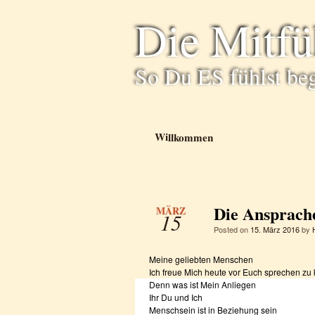
Die Mitf
So Du ES fühlst be
Willkommen
Die Ansprach
MÄRZ
15
Posted on
15. März 2016
by
Meine geliebten Menschen
Ich freue Mich heute vor Euch sprechen zu
Denn was ist Mein Anliegen
Ihr Du und Ich
Menschsein ist in Beziehung sein