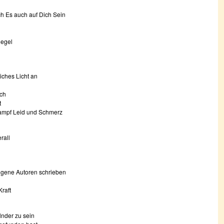
h Es auch auf Dich Sein
iegel
iches Licht an
ich
t
ampf Leid und Schmerz
rall
igene Autoren schrieben
Kraft
lnder zu sein