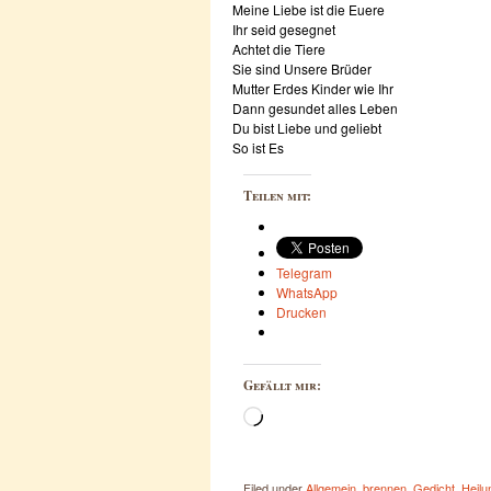
Meine Liebe ist die Euere
Ihr seid gesegnet
Achtet die Tiere
Sie sind Unsere Brüder
Mutter Erdes Kinder wie Ihr
Dann gesundet alles Leben
Du bist Liebe und geliebt
So ist Es
Teilen mit:
Telegram
WhatsApp
Drucken
Gefällt mir:
Wird
geladen …
Filed under
Allgemein
,
brennen
,
Gedicht
,
Heilu