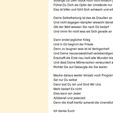
Solange Du Dein Stück noch nicht erdacht
Fühlst Du Dich als Opfer der Umstände nur
Das ist bitter und fühlt Sich schwach und e
Deine Selbstheilung ist das da Draußen so 
Und nicht dagegen kämpfen wiewohl daneb
Gib der Welt wessen Sie nach Dir bedarf
Und nimm Ihr nicht was sie Sich gerade an 
Dann endet jeglicher Krieg
Und in Dir beginnt der Friede
Denn zu leugnen was ist ist Verlogenheit
Und Deine Herzenswahrheit verlebendigen 
Erschafft die Erde neu heilt alte Wunden bi
Und lässt Deine Mitmenschen verwundert a
Richtet Sie auf Gebeugte die Sie waren
Mache daraus weder Vorsatz noch Progra
Sei nur Du selbst
Dann bist Du Ich und Sind Wir Uns
Mehr bedarf Es nicht
Dies kann ein Jeder
Allüberall und jederzeit
Denn die Kraft hierfür schenkt die Unendlic
Ich danke Euch