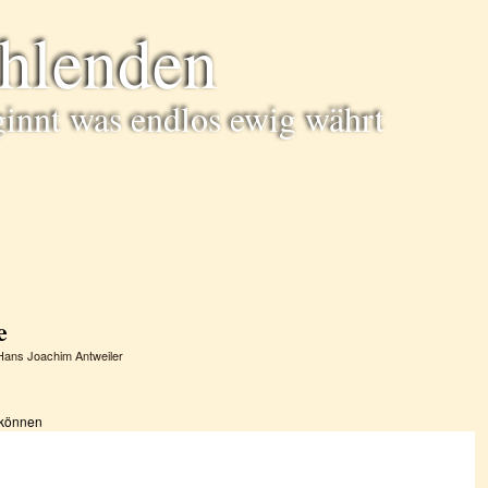
ühlenden
ginnt was endlos ewig währt
e
Hans Joachim Antweiler
 können