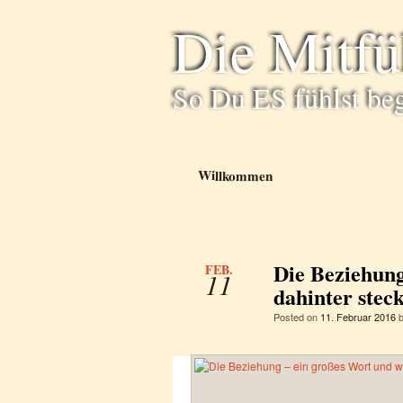
Die Mitf
So Du ES fühlst be
Willkommen
Die Beziehung
FEB.
11
dahinter steck
Posted on
11. Februar 2016