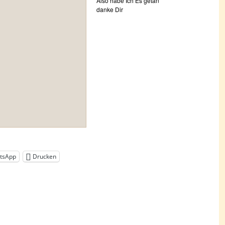
Also habe Ich Es getan
danke Dir
tsApp
Drucken