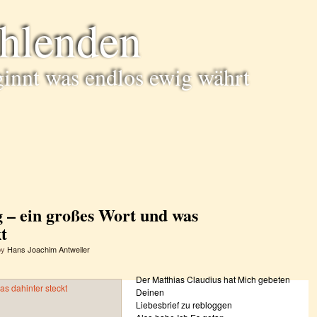
ühlenden
ginnt was endlos ewig währt
 – ein großes Wort und was
t
by
Hans Joachim Antweiler
Der Matthias Claudius hat Mich gebeten
Deinen
Liebesbrief zu rebloggen