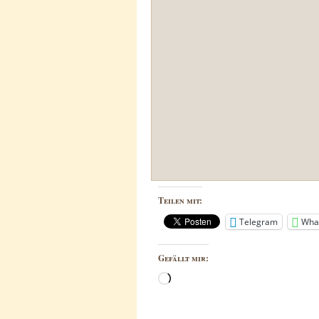
Teilen mit:
Telegram
Wha
Gefällt mir:
Wird
geladen …