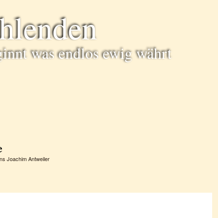
ühlenden
ginnt was endlos ewig währt
e
ns Joachim Antweiler