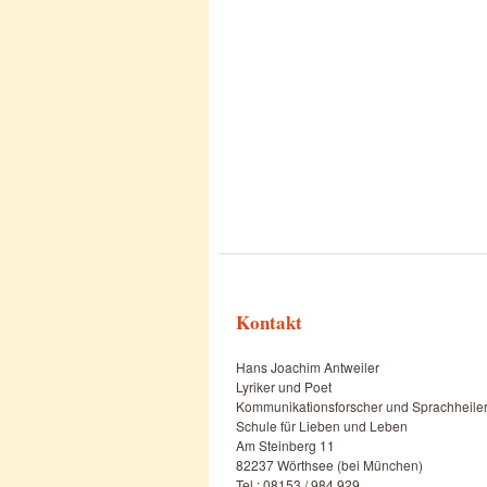
Kontakt
Hans Joachim Antweiler
Lyriker und Poet
Kommunikationsforscher und Sprachheile
Schule für Lieben und Leben
Am Steinberg 11
82237 Wörthsee (bei München)
Tel.: 08153 / 984 929