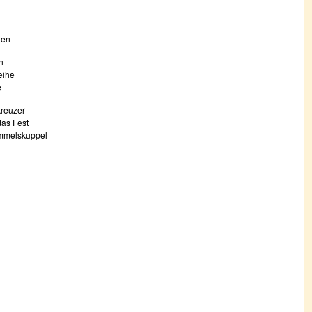
hen
n
eihe
e
kreuzer
das Fest
Himmelskuppel