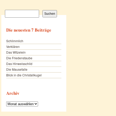
Suchen
nach:
Die neuesten 7 Beiträge
Schlimmlich
Verklären
Das Witzelein
Die Friedenstaube
Das Hinweisschild
Die Mausefalle
Blick in die Christallkugel
Archiv
Archiv