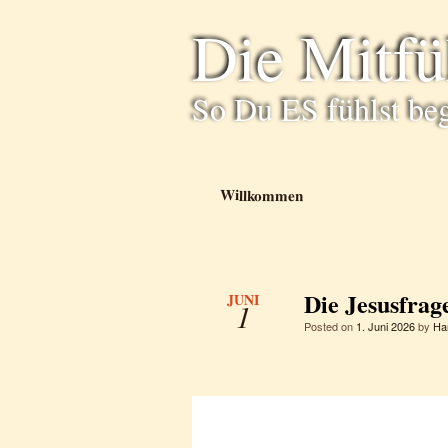
Die Mitf
So Du ES fühlst be
Willkommen
Die Jesusfrag
JUNI
1
Posted on
1. Juni 2026
by
Ha