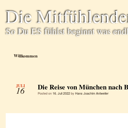
Die Mitfühlende
So Du ES fühlst beginnt was end
Willkommen
Die Reise von München nach B
JULI
16
Posted on
16. Juli 2022
by
Hans Joachim Antweiler