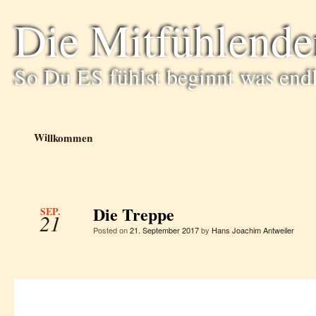
Die Mitfühlende
So Du ES fühlst beginnt was end
Willkommen
Die Treppe
SEP.
21
Posted on
21. September 2017
by
Hans Joachim Antweiler