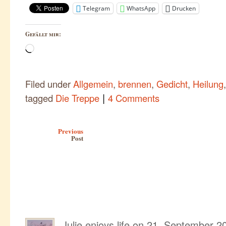
Telegram
WhatsApp
Drucken
Gefällt mir:
Wird
geladen …
Filed under
Allgemein
,
brennen
,
Gedicht
,
Heilung
|
tagged
Die Treppe
4 Comments
Post navigation
Previous
Post
Julie enjoys life
on
21. September 20