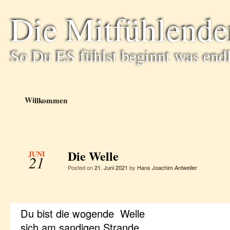
Die Mitfühlende
So Du ES fühlst beginnt was end
Willkommen
Die Welle
JUNI
21
Posted on
21. Juni 2021
by
Hans Joachim Antweiler
Du bist die wogende Welle
sich am sandigen Strande