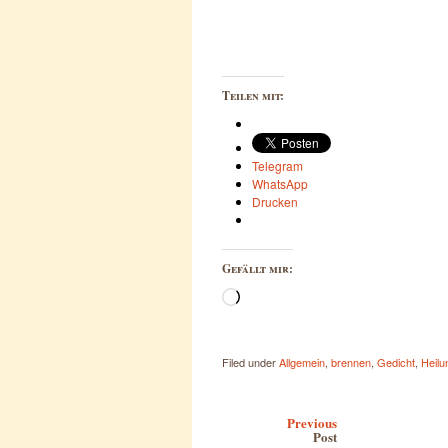
Teilen mit:
Telegram
WhatsApp
Drucken
Gefällt mir:
Wird
geladen …
Filed under
Allgemein
,
brennen
,
Gedicht
,
Heilu
Post navigation
Previous
Post