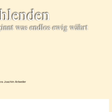
ühlenden
ginnt was endlos ewig währt
ns Joachim Antweiler