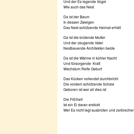
Und der Es legende Vogel
Wie auch das Nest
Da ist der Baum
In dessen Zweigen
Das Nest schützende Heimat erhält
Da ist die brütende Mutter
Und der zeugende Vater
Nestbauende Architekten beide
Da ist die Wärme in kühler Nacht
Und fürsorgende Kraft
Wachstum Reife Geburt
Das Kücken vollendet durchbricht
Die vordem schützende Schale
Geboren ist wer all dies ist
Die FrEiheit
Ist ein Ei daran erstickt
Wer Es nicht legt ausbrüten und zerbrechen