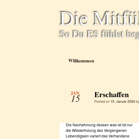
Die Mitf
So Du ES fühlst be
Willkommen
Erschaffen
JAN.
15
Posted on
15. Januar 2024
b
Die Nachahmung dessen was ist ist nur
die Wiederholung des Vergangenen
Lebendigsein variert das Verhandene