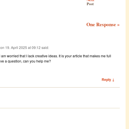
Post
One Response
»
on
19. April 2025 at 09:12
said:
am worried that I lack creative ideas. It is your article that makes me full
have a question, can you help me?
Reply ↓