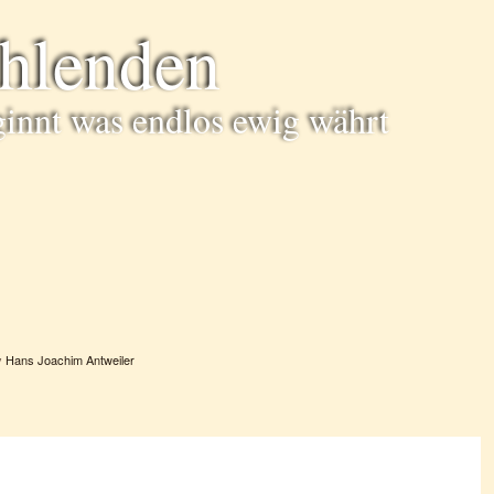
ühlenden
ginnt was endlos ewig währt
y
Hans Joachim Antweiler