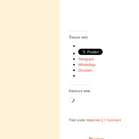
Teilen mit:
Telegram
WhatsApp
Drucken
Gefällt mir:
Wird
geladen …
|
Filed under
Allgemein
1 Comment
Post navigation
Previous