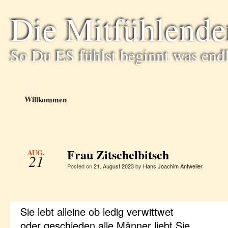
Die Mitfühlende
So Du ES fühlst beginnt was end
Willkommen
Frau Zitschelbitsch
AUG.
21
Posted on
21. August 2023
by
Hans Joachim Antweiler
Sie lebt alleine ob ledig verwittwet
oder geschieden alle Männer liebt Sie