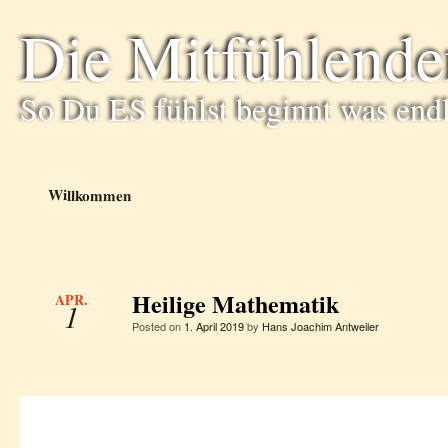
Die Mitfühlende
So Du ES fühlst beginnt was end
Willkommen
Heilige Mathematik
APR.
1
Posted on
1. April 2019
by
Hans Joachim Antweiler