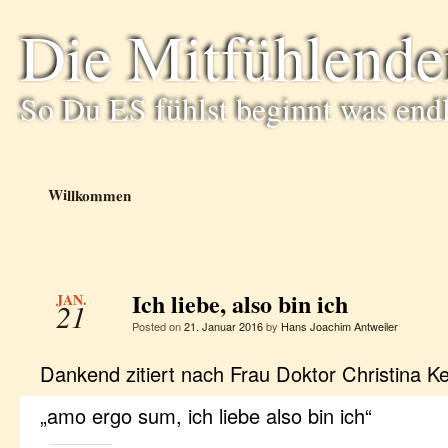
Die Mitfühlende
So Du ES fühlst beginnt was end
Willkommen
Ich liebe, also bin ich
JAN.
21
Posted on
21. Januar 2016
by
Hans Joachim Antweiler
Dankend zitiert nach Frau Doktor Christina Ke
„amo ergo sum, ich liebe also bin ich“