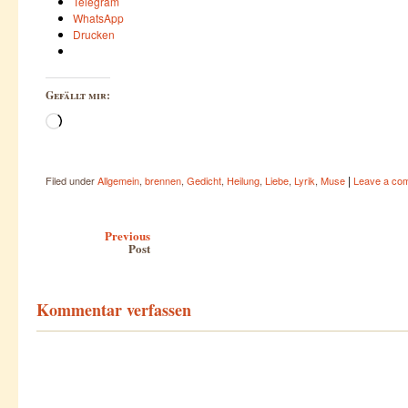
Telegram
WhatsApp
Drucken
Gefällt mir:
Wird
geladen …
|
Filed under
Allgemein
,
brennen
,
Gedicht
,
Heilung
,
Liebe
,
Lyrik
,
Muse
Leave a co
Post navigation
Previous
Post
Kommentar verfassen