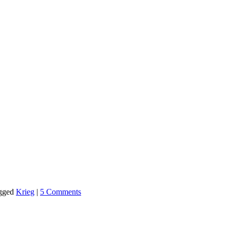
agged
Krieg
|
5 Comments