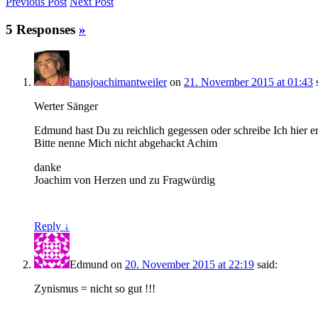
Previous
Post
Next
Post
5 Responses
»
hansjoachimantweiler
on
21. November 2015 at 01:43
Werter Sänger
Edmund hast Du zu reichlich gegessen oder schreibe Ich hier er
Bitte nenne Mich nicht abgehackt Achim
danke
Joachim von Herzen und zu Fragwürdig
Reply ↓
Edmund
on
20. November 2015 at 22:19
said:
Zynismus = nicht so gut !!!