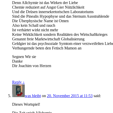
Denn Allchymie ist das Wirken der Liebe
Chemie reduziert auf Angst Gier Nützlichkeit
Und die Drüsen innersekretorischen Laboratoriums
Sind die Pinealis Hypophyse und das Sternum Ausstrahlende
Die Überphysische Name ist Omen
Also kein Schall und rauch
Ist verhärtet wirkt nicht mehr
Keine Wirklichkeit sondern Realitäten des Wirtschaftkrieges
Genannt freie Marktwirtschaft Globalisierung
Geldgier ist das psychsoziale Symtom einer verzweifelten Lieb
Verhungernde beten den Fetisch Mamon an
Segnen Wir sie
Danke
Dir Joachim von Herzen
Reply ↓
was bleibt
on
20. November 2015 at 11:53
said:
Dieses Wortspiel!
Die Zeit spielt Allchemie.