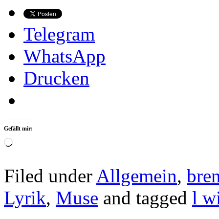
Telegram
WhatsApp
Drucken
Gefällt mir:
Wird
geladen …
Filed under
Allgemein
,
bre
Lyrik
,
Muse
and tagged
l w