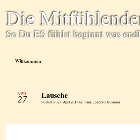
Die Mitfühlende
So Du ES fühlst beginnt was end
Willkommen
Lausche
APR.
27
Posted on
27. April 2017
by
Hans Joachim Antweiler