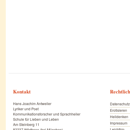
Kontakt
Rechtlic
Hans Joachim Antweiler
Datenschutz
Lyriker und Poet
Erotisieren
Kommunikationsforscher und Sprachheiler
Heildenken
Schule für Lieben und Leben
Impressum
Am Steinberg 11
Leichthin
82237 Wörthsee (bei München)