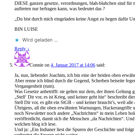
DIESE ganzen gesetze, verordnungen, blah-blahchen sind für mi
auftreten nur befragen kann, was bedeutet das ?
„Du bist durch mich eingeladen keine Angst zu hegen dafür 
BIN LUISE
Wird geladen …
Reply ↓
Connie
on
4. Januar 2017 at 14:06
said:
Ja, nun, liebender Joachim, ich bin eine der beiden oben erwähn
Aber renne ich blind durch die Gegend, Scherben beiseite fegen
Vergangenheit (rum).
Was Gesetze anbetrifft: sie gelten nur dem, der ihnen Geltung gi
„Stell‘ Dir vor, es ist Krieg, und keiner geht hin“ beschreibt di
Stell Dir vor, es gibt ein StGB – und keiner braucht’s, weil all
Übrigens, all die oben erwähnten Warnungen, Hackerangriffe 
noch Newsletter noch andere „Nachrichten“ in mein Leben hole
veröffentlicht, damit sich die Menschen „da Nachrichten“. Und d
welchen blog ich lese.
Und ja: „Ein Indianer liest die Spuren der Geschichte und fol
verbreitet die Spuren nicht weiter.