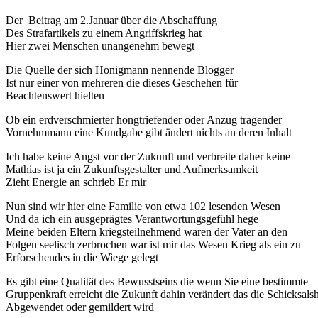
Der Beitrag am 2.Januar über die Abschaffung
Des Strafartikels zu einem Angriffskrieg hat
Hier zwei Menschen unangenehm bewegt
Die Quelle der sich Honigmann nennende Blogger
Ist nur einer von mehreren die dieses Geschehen für
Beachtenswert hielten
Ob ein erdverschmierter hongtriefender oder Anzug tragender
Vornehmmann eine Kundgabe gibt ändert nichts an deren Inhalt
Ich habe keine Angst vor der Zukunft und verbreite daher keine
Mathias ist ja ein Zukunftsgestalter und Aufmerksamkeit
Zieht Energie an schrieb Er mir
Nun sind wir hier eine Familie von etwa 102 lesenden Wesen
Und da ich ein ausgeprägtes Verantwortungsgefühl hege
Meine beiden Eltern kriegsteilnehmend waren der Vater an den
Folgen seelisch zerbrochen war ist mir das Wesen Krieg als ein zu
Erforschendes in die Wiege gelegt
Es gibt eine Qualität des Bewusstseins die wenn Sie eine bestimmte
Gruppenkraft erreicht die Zukunft dahin verändert das die Schicksalsh
Abgewendet oder gemildert wird