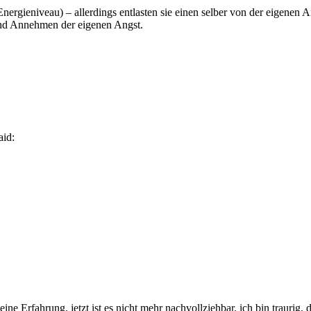
ieniveau) – allerdings entlasten sie einen selber von der eigenen Angs
nd Annehmen der eigenen Angst.
aid:
ine Erfahrung. jetzt ist es nicht mehr nachvollziehbar. ich bin traurig. 