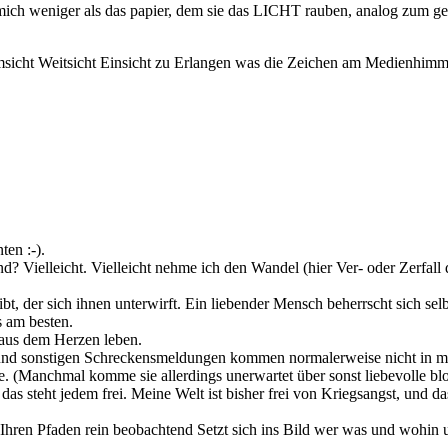
ch weniger als das papier, dem sie das LICHT rauben, analog zum geld
Umsicht Weitsicht Einsicht zu Erlangen was die Zeichen am Medienhi
ten :-).
d? Vielleicht. Vielleicht nehme ich den Wandel (hier Ver- oder Zerfall 
bt, der sich ihnen unterwirft. Ein liebender Mensch beherrscht sich selb
es am besten.
e aus dem Herzen leben.
und sonstigen Schreckensmeldungen kommen normalerweise nicht in me
. (Manchmal komme sie allerdings unerwartet über sonst liebevolle blo
as steht jedem frei. Meine Welt ist bisher frei von Kriegsangst, und da
gt Ihren Pfaden rein beobachtend Setzt sich ins Bild wer was und wohin