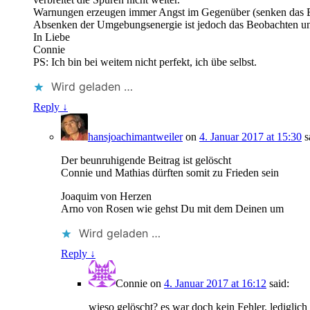
Warnungen erzeugen immer Angst im Gegenüber (senken das Energ
Absenken der Umgebungsenergie ist jedoch das Beobachten u
In Liebe
Connie
PS: Ich bin bei weitem nicht perfekt, ich übe selbst.
Wird geladen …
Reply ↓
hansjoachimantweiler
on
4. Januar 2017 at 15:30
s
Der beunruhigende Beitrag ist gelöscht
Connie und Mathias dürften somit zu Frieden sein
Joaquim von Herzen
Arno von Rosen wie gehst Du mit dem Deinen um
Wird geladen …
Reply ↓
Connie
on
4. Januar 2017 at 16:12
said:
wieso gelöscht? es war doch kein Fehler. lediglich e