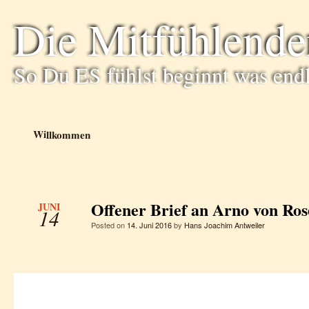
Die Mitfühlende
So Du ES fühlst beginnt was end
Willkommen
Offener Brief an Arno von Ro
JUNI
14
Posted on
14. Juni 2016
by
Hans Joachim Antweiler