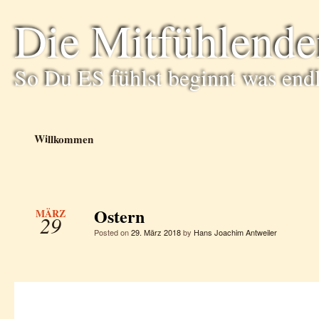
Die Mitfühlende
So Du ES fühlst beginnt was end
Willkommen
Ostern
MÄRZ
29
Posted on
29. März 2018
by
Hans Joachim Antweiler