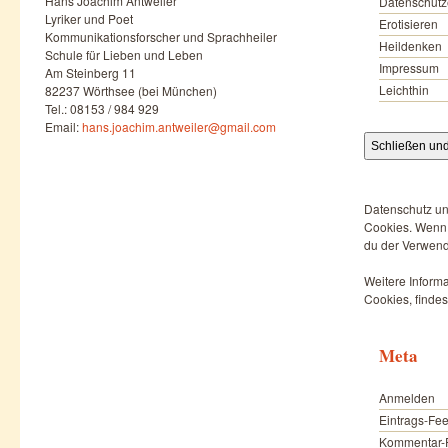
Hans Joachim Antweiler
Datenschutz
Lyriker und Poet
Erotisieren
Kommunikationsforscher und Sprachheiler
Heildenken
Schule für Lieben und Leben
Impressum
Am Steinberg 11
Leichthin
82237 Wörthsee (bei München)
Tel.: 08153 / 984 929
Email:
hans.joachim.antweiler@gmail.com
Datenschutz un
Cookies. Wenn d
du der Verwend
Weitere Informa
Cookies, findes
Meta
Anmelden
Eintrags-Fe
Kommentar-