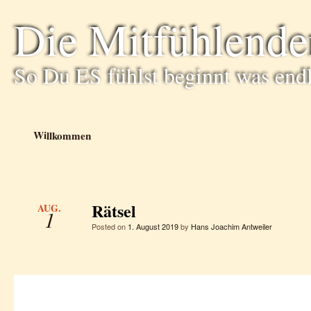
Die Mitfühlende
So Du ES fühlst beginnt was end
Willkommen
Rätsel
AUG.
1
Posted on
1. August 2019
by
Hans Joachim Antweiler