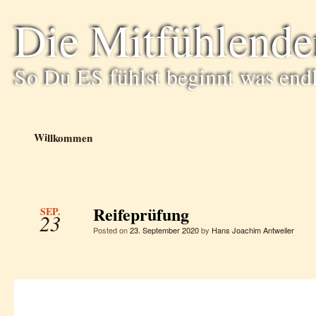
Die Mitfühlende
So Du ES fühlst beginnt was end
Willkommen
Reifeprüfung
SEP.
23
Posted on
23. September 2020
by
Hans Joachim Antweiler