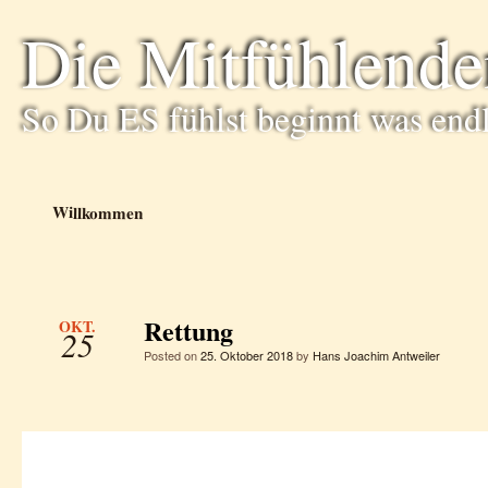
Die Mitfühlende
So Du ES fühlst beginnt was end
Willkommen
Rettung
OKT.
25
Posted on
25. Oktober 2018
by
Hans Joachim Antweiler