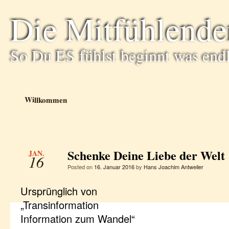
Die Mitfühlende
So Du ES fühlst beginnt was end
Willkommen
Schenke Deine Liebe der Welt
JAN.
16
Posted on
16. Januar 2016
by
Hans Joachim Antweiler
Ursprünglich von
„Transinformation
Information zum Wandel“