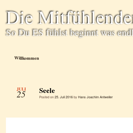
Die Mitfühlende
So Du ES fühlst beginnt was end
Willkommen
Seele
JULI
25
Posted on
25. Juli 2016
by
Hans Joachim Antweiler