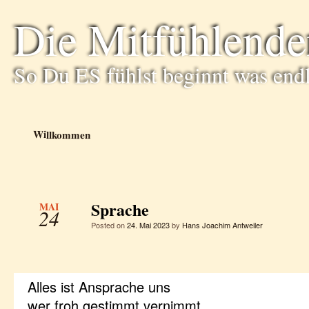
Die Mitfühlende
So Du ES fühlst beginnt was end
Willkommen
Sprache
MAI
24
Posted on
24. Mai 2023
by
Hans Joachim Antweiler
Alles ist Ansprache uns
wer froh gestimmt vernimmt