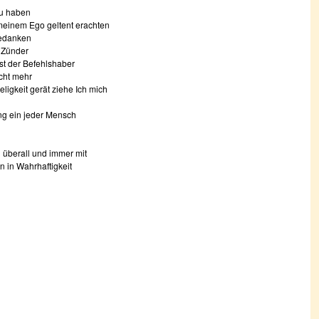
zu haben
 meinem Ego geltent erachten
Gedanken
r Zünder
st der Befehlshaber
icht mehr
igkeit gerät ziehe Ich mich
ng ein jeder Mensch
 überall und immer mit
n in Wahrhaftigkeit