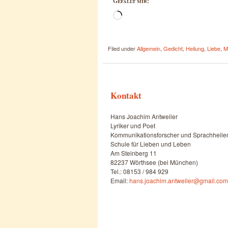
Gefällt mir:
Wird
geladen …
Filed under
Allgemein
,
Gedicht
,
Heilung
,
Liebe
,
M
Kontakt
Hans Joachim Antweiler
Lyriker und Poet
Kommunikationsforscher und Sprachheile
Schule für Lieben und Leben
Am Steinberg 11
82237 Wörthsee (bei München)
Tel.: 08153 / 984 929
Email:
hans.joachim.antweiler@gmail.com