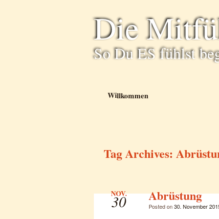
Die Mitf
So Du ES fühlst be
Willkommen
Tag Archives:
Abrüstu
Abrüstung
NOV.
30
Posted on
30. November 201