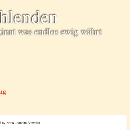
ühlenden
ginnt was endlos ewig währt
ng
5
by
Hans Joachim Antweiler