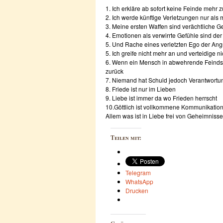
1. Ich erkläre ab sofort keine Feinde mehr 
2. Ich werde künftige Verletzungen nur als
3. Meine ersten Waffen sind verächtliche 
4. Emotionen als verwirrte Gefühle sind de
5. Und Rache eines verletzten Ego der Ang
5. Ich greife nicht mehr an und verteidige n
6. Wenn ein Mensch in abwehrende Feindsel
zurück
7. Niemand hat Schuld jedoch Verantwortu
8. Friede ist nur im Lieben
9. Liebe ist immer da wo Frieden herrscht
10.Göttlich ist vollkommene Kommunikation
Allem was ist in Liebe frei von Geheimnisse
Teilen mit:
Telegram
WhatsApp
Drucken