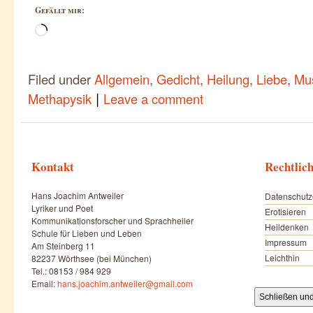
Gefällt mir:
Wird
geladen …
Filed under
Allgemein
,
Gedicht
,
Heilung
,
Liebe
,
Mu
|
Methapysik
Leave a comment
Kontakt
Rechtlic
Hans Joachim Antweiler
Datenschutz
Lyriker und Poet
Erotisieren
Kommunikationsforscher und Sprachheiler
Heildenken
Schule für Lieben und Leben
Impressum
Am Steinberg 11
Leichthin
82237 Wörthsee (bei München)
Tel.: 08153 / 984 929
Email:
hans.joachim.antweiler@gmail.com