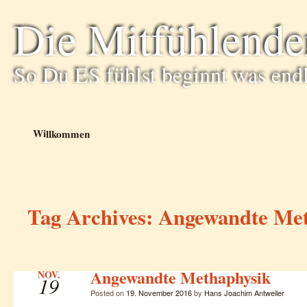
Die Mitfühlende
So Du ES fühlst beginnt was end
Willkommen
Tag Archives:
Angewandte Met
Angewandte Methaphysik
NOV.
19
Posted on
19. November 2016
by
Hans Joachim Antweiler