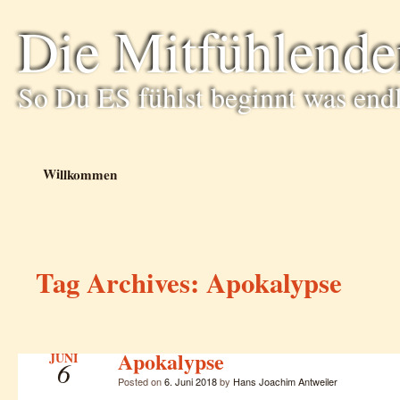
Die Mitfühlende
So Du ES fühlst beginnt was end
Willkommen
Tag Archives:
Apokalypse
Apokalypse
JUNI
6
Posted on
6. Juni 2018
by
Hans Joachim Antweiler