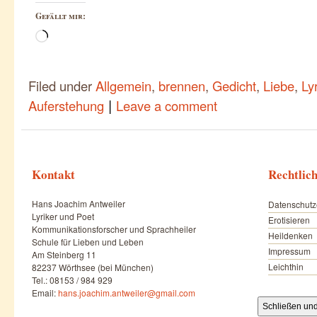
Gefällt mir:
Wird
geladen …
Filed under
Allgemein
,
brennen
,
Gedicht
,
Liebe
,
Ly
|
Auferstehung
Leave a comment
Kontakt
Rechtlic
Hans Joachim Antweiler
Datenschutz
Lyriker und Poet
Erotisieren
Kommunikationsforscher und Sprachheiler
Heildenken
Schule für Lieben und Leben
Impressum
Am Steinberg 11
Leichthin
82237 Wörthsee (bei München)
Tel.: 08153 / 984 929
Email:
hans.joachim.antweiler@gmail.com