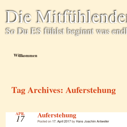
Die Mitfühlende
So Du ES fühlst beginnt was end
Willkommen
Tag Archives:
Auferstehung
Auferstehung
APR.
17
Posted on
17. April 2017
by
Hans Joachim Antweiler