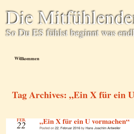
Die Mitfühlende
So Du ES fühlst beginnt was end
Willkommen
Tag Archives:
„Ein X für ein 
„Ein X für ein U vormachen“
FEB.
22
Posted on
22. Februar 2016
by
Hans Joachim Antweiler