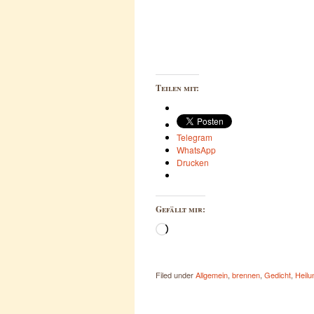
Teilen mit:
Telegram
WhatsApp
Drucken
Gefällt mir:
Wird
geladen …
Filed under
Allgemein
,
brennen
,
Gedicht
,
Heilu
Post navigation