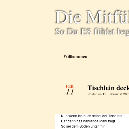
Die Mitf
So Du ES fühlst be
Willkommen
Tischlein dec
FEB.
11
Posted on
11. Februar 2020
Nun wenn ich auch selbst der Tisch bin
Der denn das nährende Mahl trägt
So sei dem Boden unter mir