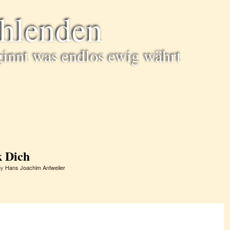
ühlenden
ginnt was endlos ewig währt
k Dich
by
Hans Joachim Antweiler