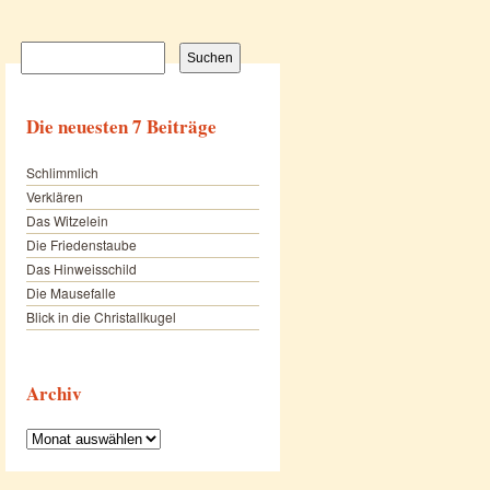
Suchen
nach:
Die neuesten 7 Beiträge
Schlimmlich
Verklären
Das Witzelein
Die Friedenstaube
Das Hinweisschild
Die Mausefalle
Blick in die Christallkugel
Archiv
Archiv