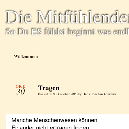
Die Mitfühlende
So Du ES fühlst beginnt was end
Willkommen
Tragen
OKT.
30
Posted on
30. Oktober 2020
by
Hans Joachim Antweiler
Manche Menschenwesen können
Einander nicht ertragen finden