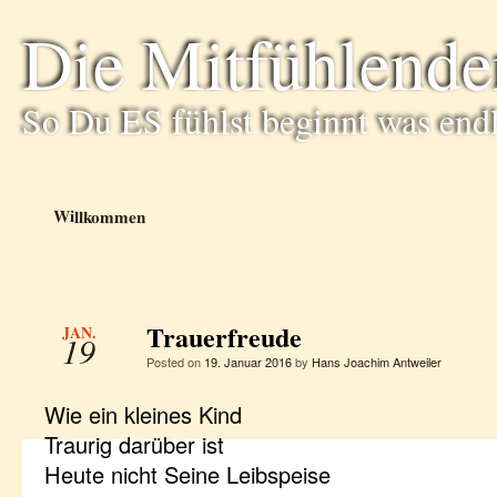
Die Mitfühlende
So Du ES fühlst beginnt was end
Willkommen
Trauerfreude
JAN.
19
Posted on
19. Januar 2016
by
Hans Joachim Antweiler
Wie ein kleines Kind
Traurig darüber ist
Heute nicht Seine Leibspeise