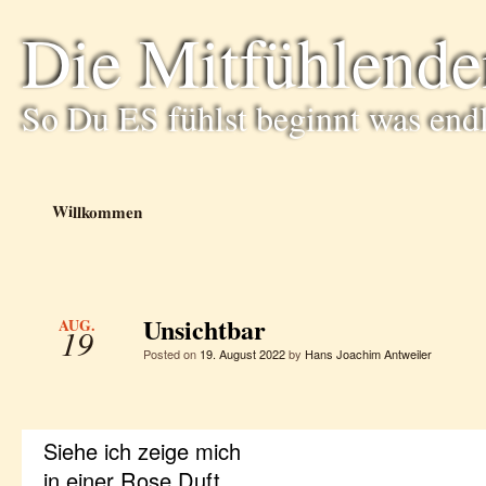
Die Mitfühlende
So Du ES fühlst beginnt was end
Willkommen
Unsichtbar
AUG.
19
Posted on
19. August 2022
by
Hans Joachim Antweiler
Siehe ich zeige mich
in einer Rose Duft